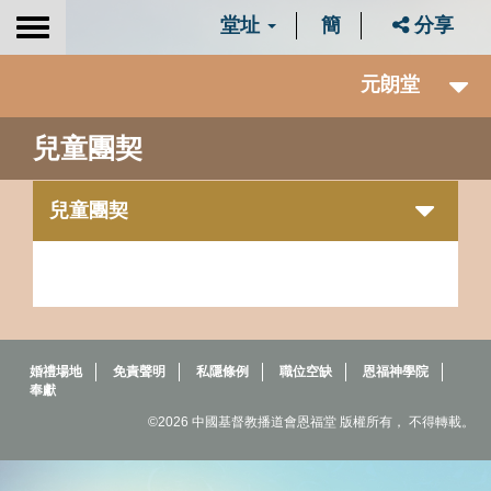
堂址
簡
分享
Toggle
navigation
元朗堂
兒童團契
兒童團契
婚禮場地
免責聲明
私隱條例
職位空缺
恩福神學院
奉獻
©2026 中國基督教播道會恩福堂 版權所有， 不得轉載。