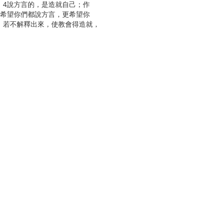
。4說方言的，是造就自己；作
我希望你們都說方言，更希望你
，若不解釋出來，使教會得造就，