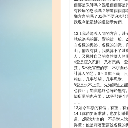
個都是教師嗎？難道個個都是行
有醫病的恩賜嗎？難道個個都
翻方言的嗎？31你們要追求那
我現今把最妙的道指示你們。
13:1我若能說人間的方言，
就成為鳴的鑼、響的鈸一般。
白各樣的奧祕，各樣的知識，
山，卻沒有愛，我就算不了甚
人，又犧牲自己的身體讓人誇
4愛是恆久忍耐；又有恩慈；
狂，5不做害羞的事，不求自
計算人的惡，6不喜歡不義，只
相信，凡事盼望，凡事忍耐。
8愛是永不止息。先知講道之
必停止；知識也終必歸於無有
知所講的也有限，10等那完全
……
13如今常存的有信，有望，有
14:1你們要追求愛，也要切
道。2那說方言的，不是對人
得懂；他是藉著聖靈說各樣的