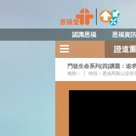
認識恩福
恩福資
證道
門徒生命系列(四)講題：追
種類︰
時段︰
恩福馬鞍山堂崇