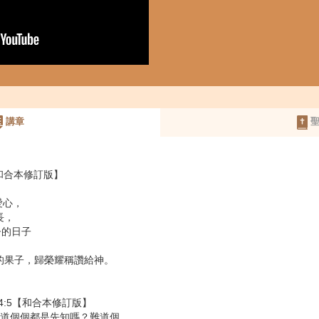
講章
聖
【和合本修訂版】
愛心，
長，
督的日子
義的果子，歸榮耀稱讚給神。
-14:5【和合本修訂版】
？難道個個都是先知嗎？難道個