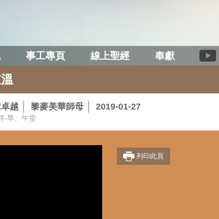
訊
事工專頁
線上聖經
奉獻
重溫
求卓越
黎麥美華師母
2019-01-27
拜-早、午堂
列印此頁