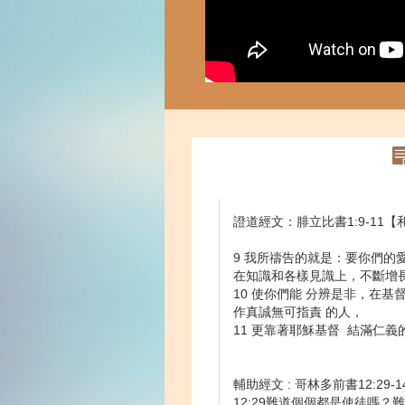
證道經文：腓立比書1:9-11
9 我所禱告的就是：要你們的
在知識和各樣見識上，不斷增
10 使你們能 分辨是非，在基
作真誠無可指責 的人，
11 更靠著耶穌基督 結滿仁
輔助經文 : 哥林多前書12:29
12:29難道個個都是使徒嗎