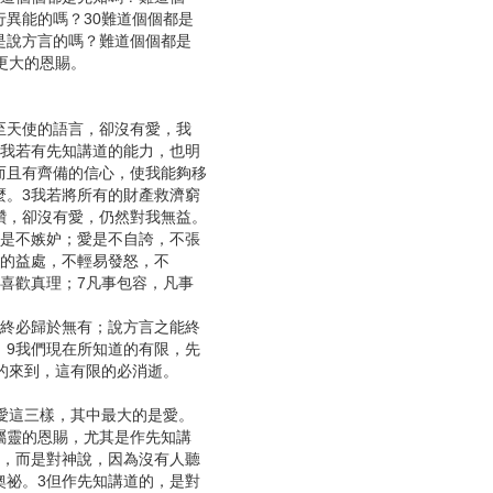
異能的嗎？30難道個個都是
是說方言的嗎？難道個個都是
更大的恩賜。
甚至天使的語言，卻沒有愛，我
2我若有先知講道的能力，也明
而且有齊備的信心，使我能夠移
麼。3我若將所有的財產救濟窮
讚，卻沒有愛，仍然對我無益。
愛是不嫉妒；愛是不自誇，不張
己的益處，不輕易發怒，不
喜歡真理；7凡事包容，凡事
能終必歸於無有；說方言之能終
。9我們現在所知道的有限，先
的來到，這有限的必消逝。
愛這三樣，其中最大的是愛。
慕屬靈的恩賜，尤其是作先知講
說，而是對神說，因為沒有人聽
奧祕。3但作先知講道的，是對