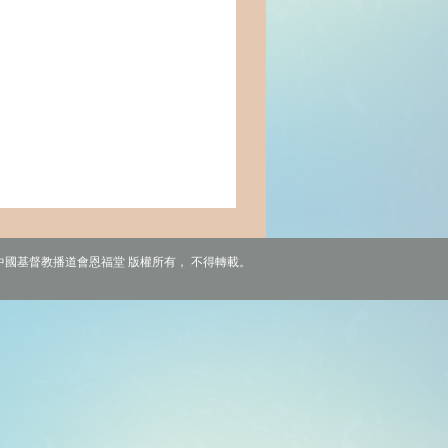
6 中國基督教播道會恩福堂 版權所有， 不得轉載。