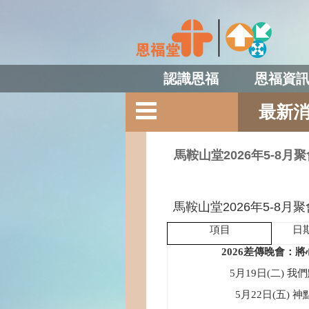
認識恩福
恩福資
最新
馬鞍山堂2026年5-8月
馬鞍山堂2026年5-8月聚
項目
日
2026
差傳晚會：將
5
月
19
日
(
二
)
我們
5
月
22
日
(
五
)
神