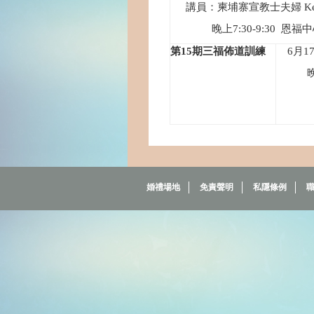
講員：柬埔寨宣教士夫婦
Ke
晚上
7:30-9:30
恩福中
第
15
期三福佈道訓練
6
月
1
婚禮場地
免責聲明
私隱條例