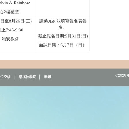
lvin & Rainbow
心
2
樓禮堂
7
日至
8
月
26
日
(
三
)
請弟兄姊妹填寫報名表報
名。
晚上
7:45-9:30
截止報名日期
:5
月
31
日
(
日
)
頌安教會
面試日期：
6
月
7
日（日）
©202
職位空缺
恩福神學院
奉獻