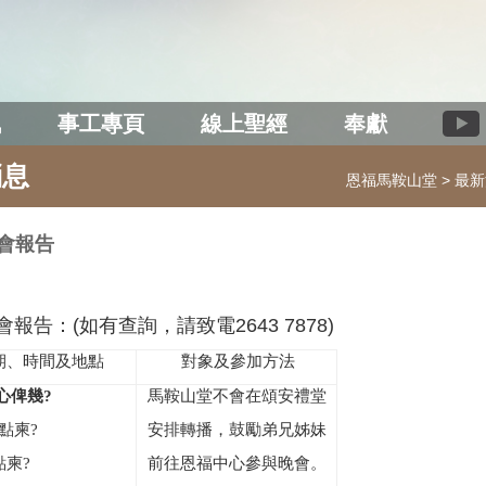
訊
事工專頁
線上聖經
奉獻
消息
恩福馬鞍山堂
最新
聚會報告
會報告：(如有查詢，請致電2643 7878)
期、時間及地點
對象及參加方法
心俾幾
?
馬鞍山堂不會在頌安禮堂
點柬
?
安排轉播，鼓勵弟兄姊妹
點柬
?
前往恩福中心參與晚會。