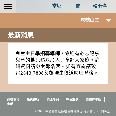
堂址
簡
分享
Toggle
navigation
馬鞍山堂
最新消息
兒童主日學
招募導師，
歡迎有心志服事
兒童的弟兄姊妹加入兒童部
大家庭。詳
細資料請參閱報名表。如有查詢請致
電
2643 7808
與黎
浩生傳道助理聯絡。
婚禮場地
免責聲明
私隱條例
職位空缺
恩福神學院
奉獻
©2026 中國基督教播道會恩福堂 版權所有， 不得轉載。