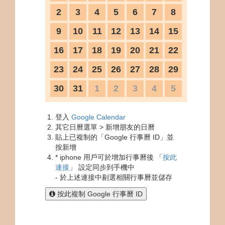
2
3
4
5
6
7
8
9
10
11
12
13
14
15
16
17
18
19
20
21
22
23
24
25
26
27
28
29
30
31
1
2
3
4
5
登入
Google Calendar
其它日曆選單 > 新增朋友的日曆
貼上已複制的「Google 行事曆 ID」並
按新增
* iphone 用戶可於增加行事曆後 「
按此
連接
」 設定同步到手機中
- 於上述連接中剔選相關行事曆並儲存
按此複制 Google 行事曆 ID