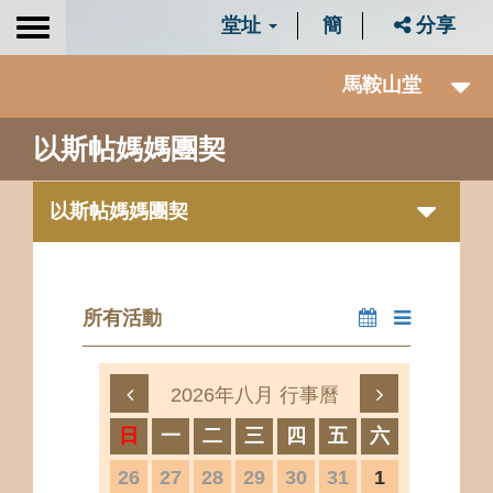
堂址
簡
分享
Toggle
navigation
馬鞍山堂
以斯帖媽媽團契
以斯帖媽媽團契
所有活動
2026年八月 行事曆
日
一
二
三
四
五
六
26
27
28
29
30
31
1