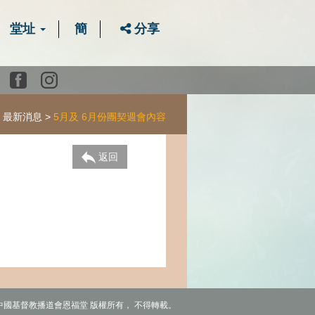
堂址
簡
分享
Youtube
Facebook
instagram
最新消息
5月及 6月份團契週會內容
返回
6 中國基督教播道會恩福堂 版權所有， 不得轉載。