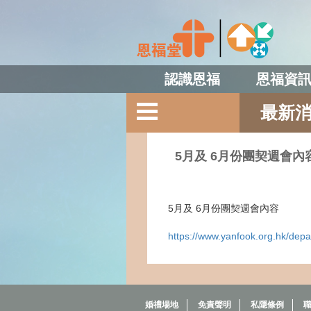
認識恩福
恩福資
最新
5月及 6月份團契週會內
5月及 6月份團契週會內容
https://www.yanfook.org.hk/d
婚禮場地
免責聲明
私隱條例