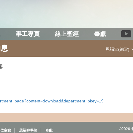
訊
事工專頁
線上聖經
奉獻
消息
恩福堂(總堂)
容
epartment_page?content=download&department_pkey=19
©202
職位空缺
恩福神學院
奉獻