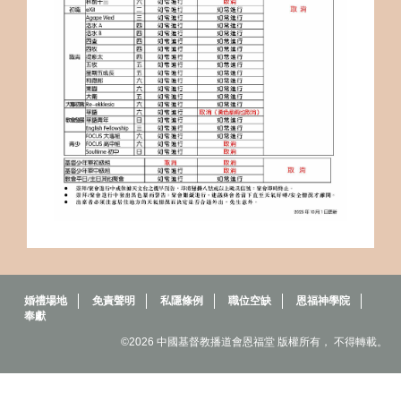
婚禮場地
免責聲明
私隱條例
職位空缺
恩福神學院
奉獻
©2026 中國基督教播道會恩福堂 版權所有， 不得轉載。