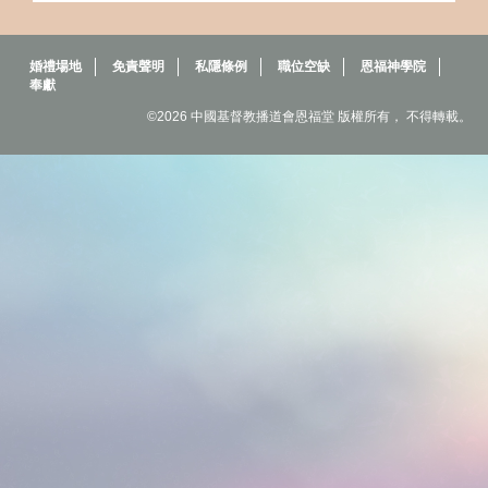
婚禮場地
免責聲明
私隱條例
職位空缺
恩福神學院
奉獻
©2026 中國基督教播道會恩福堂 版權所有， 不得轉載。