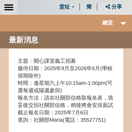
堂址
簡
分享
Toggle
navigation
總堂
最新消息
主題：開心課室義工招募
服侍日期：2025年9月至2026年6月(學校
假期除外)
時間：逢星期六上午10:15am-1:00pm(可
選每週或隔週參與)
報名方法：請在社關部信格取報名表，填
妥後交回社關部信格，稍後將會安排面試
截止報名日期：2025年7月6日
查詢
：社關部Maria(電話
：
35527751)