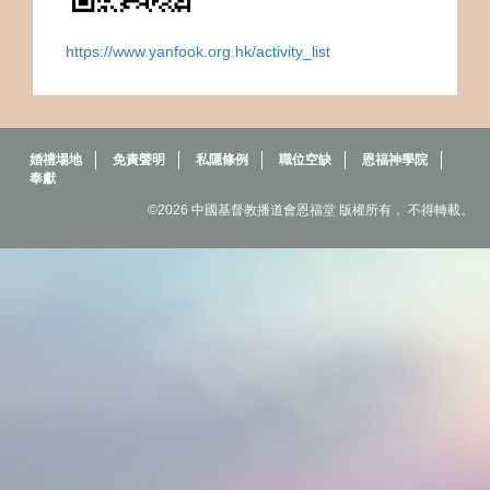
https://www.yanfook.org.hk/activity_list
婚禮場地
免責聲明
私隱條例
職位空缺
恩福神學院
奉獻
©2026 中國基督教播道會恩福堂 版權所有， 不得轉載。