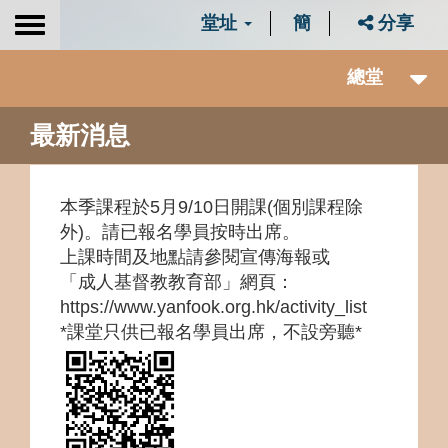
堂址
簡
分享
Toggle
navigation
總堂
最新消息
本季課程於5月9/10日開課(個別課程除
外)。請已報名學員按時出席。
上課時間及地點請參閱宣傳海報或
「成人基督教教育部」網頁：
https://www.yanfook.org.hk/activity_list
*課堂只供已報名學員出席，不設旁聽*