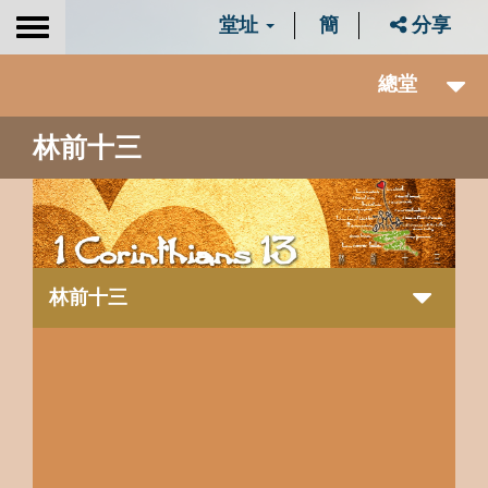
堂址
簡
分享
Toggle
navigation
總堂
林前十三
林前十三