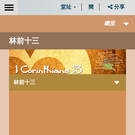
堂址
簡
分享
Toggle
navigation
總堂
林前十三
林前十三