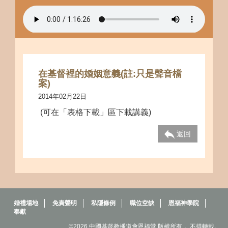
在基督裡的婚姻意義(註:只是聲音檔
案)
2014年02月22日
(可在「表格下載」區下載講義)
返回
婚禮場地
免責聲明
私隱條例
職位空缺
恩福神學院
奉獻
©2026 中國基督教播道會恩福堂 版權所有， 不得轉載。