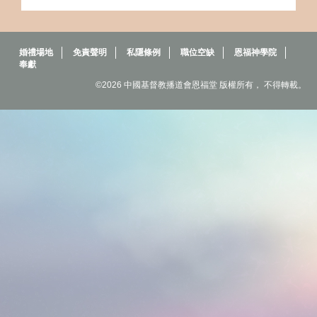
婚禮場地
免責聲明
私隱條例
職位空缺
恩福神學院
奉獻
©2026 中國基督教播道會恩福堂 版權所有， 不得轉載。