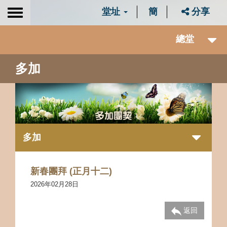
堂址
簡
分享
Toggle
navigation
總堂
多加
多加
新春團拜 (正月十二)
2026年02月28日
返回