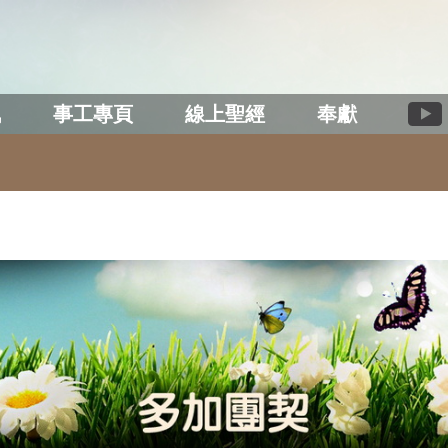
訊
事工專頁
線上聖經
奉獻