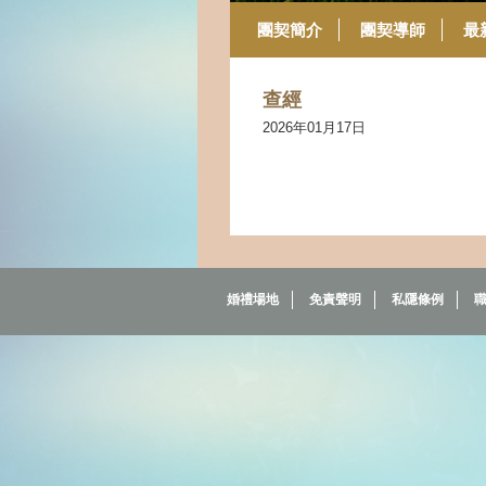
團契簡介
團契導師
最
查經
2026年01月17日
婚禮場地
免責聲明
私隱條例