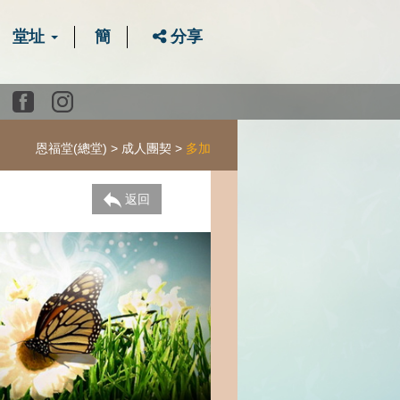
堂址
簡
分享
Youtube
Facebook
instagram
恩福堂(總堂)
成人團契
多加
返回