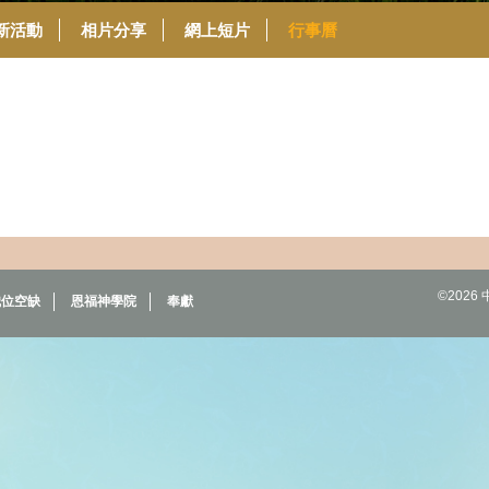
新活動
相片分享
網上短片
行事曆
©202
職位空缺
恩福神學院
奉獻