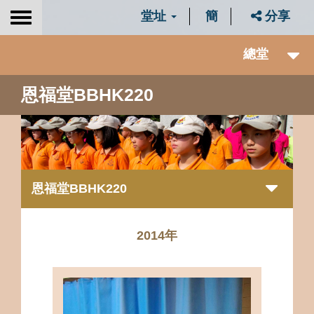
堂址
簡
分享
Toggle
navigation
總堂
恩福堂BBHK220
恩福堂BBHK220
2014年