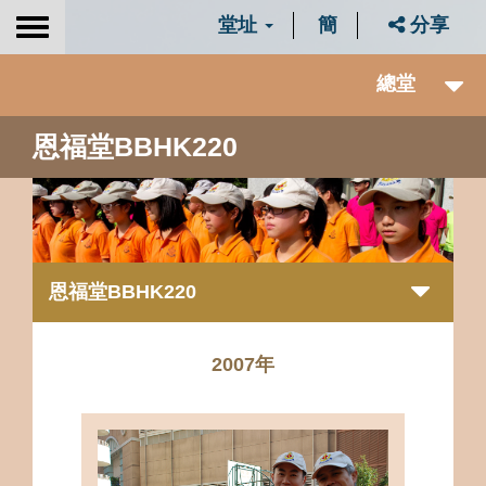
堂址
簡
分享
Toggle
navigation
總堂
恩福堂BBHK220
恩福堂BBHK220
2007年