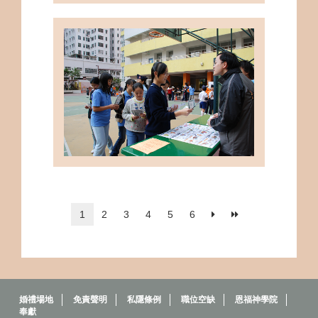
1
2
3
4
5
6
婚禮場地
免責聲明
私隱條例
職位空缺
恩福神學院
奉獻