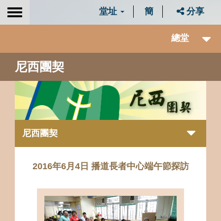
堂址
簡
分享
Toggle
navigation
總堂
尼西團契
尼西團契
2016年6月4日 播道長者中心端午節探訪