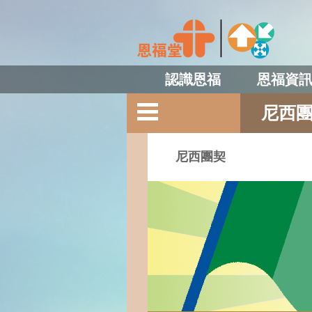
認識恩福
恩福資
尼西
尼西團契