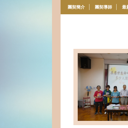
團契簡介
團契導師
最