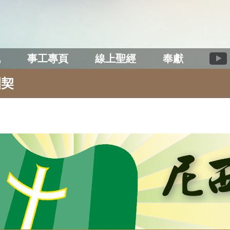
訊
事工專頁
線上聖經
奉獻
團契