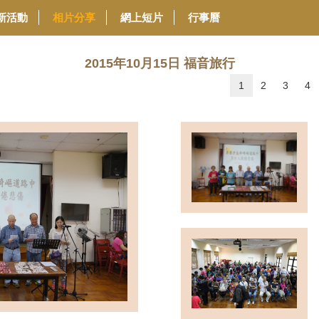
新活動
相片分享
網上短片
行事曆
2015年10月15日 福音旅行
1
2
3
4