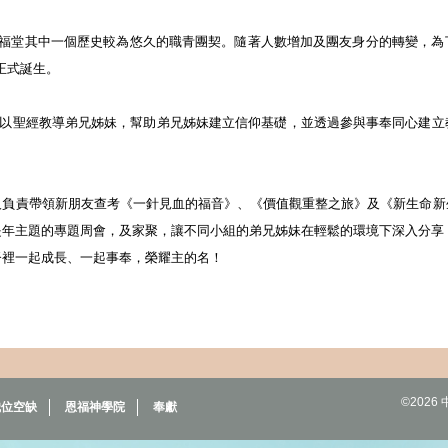
福堂其中一個歷史較為悠久的職青團契。隨著人數增加及團友身分的轉變，為
正式
誕生。
們以聖經教導弟兄姊妹，幫助弟兄姊妹建立信仰基礎，並透過參與事奉同心建立
人負責帶領新朋友查考《一針見血的福音
》、《價值觀重整之旅》及《新生命新
是年主題的專題周會，及家聚，讓不同小組的弟兄姊妹在輕鬆的環境下深入分享
督裡一起成長、一起事奉，榮耀主的名！
©202
職位空缺
恩福神學院
奉獻