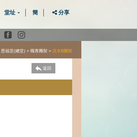
堂址
簡
分享
Youtube
Facebook
instagram
恩福堂(總堂)
職青團契
活水B團契
返回