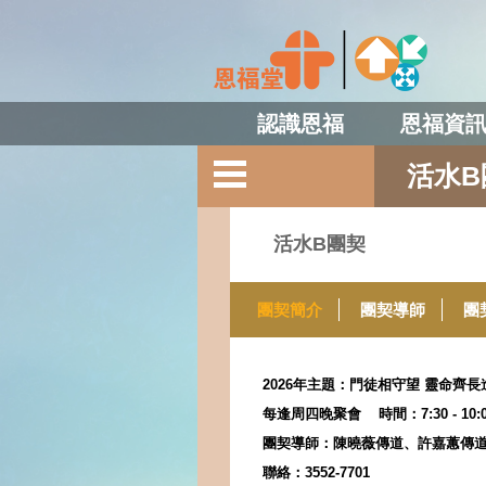
認識恩福
恩福資
活水B
活水B團契
團契簡介
團契導師
團
2026年主題：門徒相守望 靈命齊長
每逢周四晚
聚會 時間：7:30 - 1
團契導師：陳曉薇傳道、
許嘉蕙傳
聯絡：3552-7701