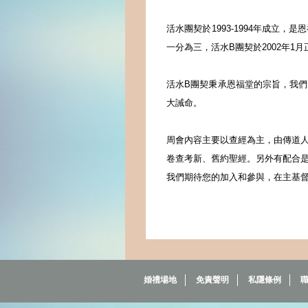
活水團契於1993-1994
年成立，是恩
一分為三，活水
B
團契於
2002
年
1
月
活水B團契秉承恩福堂的宗旨，我
大誡命。
周會內容主要以查經為主，由傳道
卷查考新、舊約聖經。另外有配合
我們期待您的加入和參與，在主基
婚禮場地
免責聲明
私隱條例