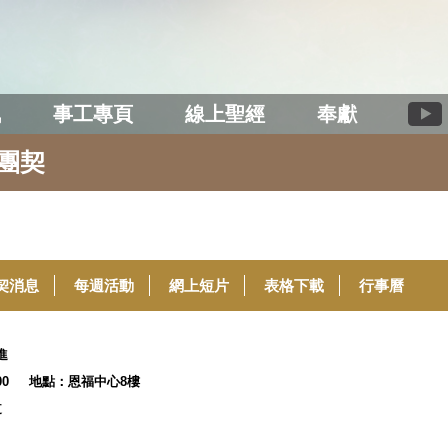
訊
事工專頁
線上聖經
奉獻
團契
契消息
每週活動
網上短片
表格下載
行事曆
進
0:00 地點：恩福中心8樓
道