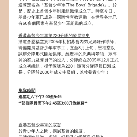
這隊定名為「基督少年軍(The Boys' Brigade)」。於
是，歷史上首個少年制服組織便成立了。時至今日，
基督少年軍已成為一國際性宣教運動，在世界各地已
有60多個國家有基督少年軍組織的成立。
香港基督少年軍第220分隊的發展簡史
播道會恩福堂於2005年初招募會內弟兄姊妹作導師，
籌備開展基督少年軍事工，直至8月上旬，恩福堂以
試辦分隊形式開始集隊。經歷神的恩典與帶領、眾導
帥的努力及隊員們的投入，分隊終在2005年12月正式
成立初級組，授予隊號為220！隨著分隊隊員日漸成
長，分隊於2008年成立中級組，以牧養青少年！
集隊時間
逢星期六下午
3:00
至
5:45
**部份隊員需下午2:45至3:00升旗練習**
香港基督少年軍的宗旨
於青少年人之間，擴展基督的國度，
同時促進服從、虔誠、紀律及自愛等良好行為，