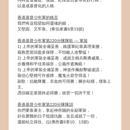
以達成基督化的人格
香港基督少年軍的格言
我們有這指望如同靈魂的錨，
又堅固、又牢靠。(希伯來書6章19節)
香港基督少年軍第220分隊隊歌 — 軍裝
1) 上帝的軍裝全備妥善，維護軍紀靠真理束腰，
藉救恩當頭盔多保障，不怕敵人攻擊猛！
2) 上帝的軍裝全備妥善，成就主精兵剛勇威風，
步履傳和平佳美福音，公義作遮胸鏡！
3) 上帝的軍裝全備妥善，神道作佩劍擊破虛謊，
藉信心堅穩可作盾牌，魔鬼火箭空得逞！
副歌：抗敵降魔，非血肉可得勝；腳步站穩，僅靠上
主。
憑信確定基督終必得勝；統管一切誇千世！
香港基督少年軍第220分隊隊訓
你們要靠著主，拿起神所賜的全副軍裝，
好在磨難的日子抵擋仇敵，並且成就了一切，
還能站立得住。(以弗所書6章10、13節)