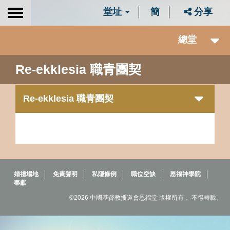
堂址
簡
分享
Toggle
navigation
總堂
Re-ekklesia 職青團契
Re-ekklesia 職青團契
婚禮場地
免責聲明
私隱條例
職位空缺
恩福神學院
奉獻
©2026 中國基督教播道會恩福堂 版權所有， 不得轉載。