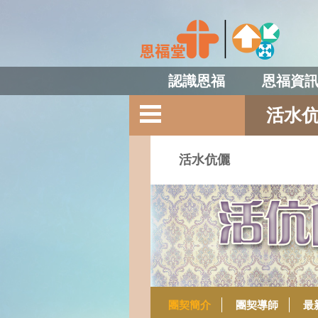
認識恩福
恩福資
活水
活水伉儷
團契簡介
團契導師
最