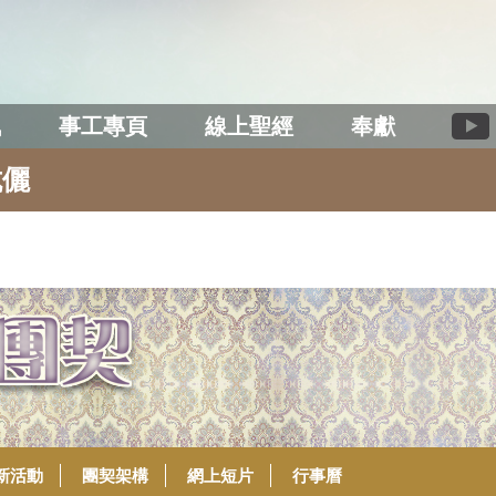
訊
事工專頁
線上聖經
奉獻
伉儷
新活動
團契架構
網上短片
行事曆