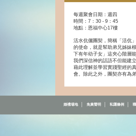
每週聚會日期：週四
時間：7：30 - 9：45
地點：恩福中心
17
樓
活水伉儷團契，簡稱「活伉」
的使命，就是幫助弟兄姊妹
下有年幼子女」這夾心階層
我們深信神的話語不但能建
藉此理解並學習實踐聖經的
會。除此之外，團契亦有為
婚禮場地
免責聲明
私隱條例