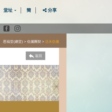
堂址
簡
分享
Youtube
Facebook
instagram
恩福堂(總堂)
伉儷團契
活水伉儷
返回