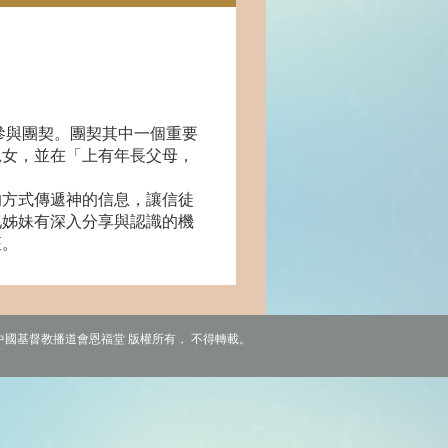
參與團契
。團契其中一個重要
兒女，並在「上有年長父母，
的方式傳遞神的信息，讓信徒
兄姊妹有深入分享與認識的機
座。
6 中國基督教播道會恩福堂 版權所有， 不得轉載。