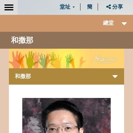
堂址
簡
分享
Toggle
navigation
總堂
和撒那
和撒那