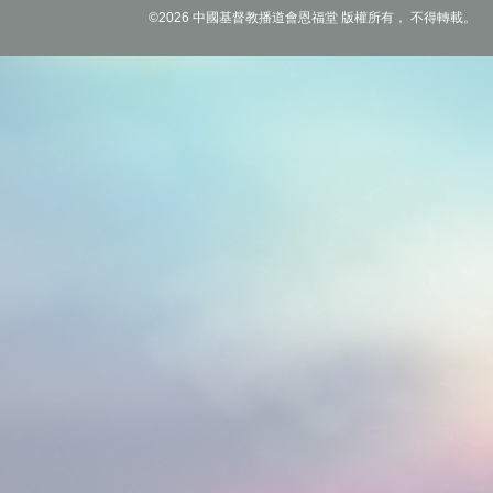
©2026 中國基督教播道會恩福堂 版權所有， 不得轉載。