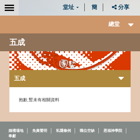
堂址
簡
分享
Toggle
navigation
總堂
五成
五成
抱歉,暫未有相關資料
婚禮場地
免責聲明
私隱條例
職位空缺
恩福神學院
奉獻