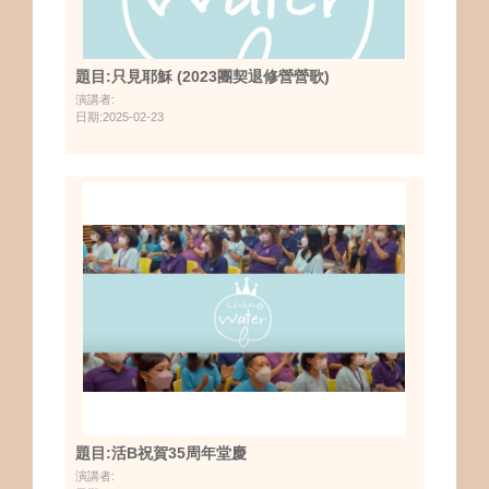
題目:只見耶穌 (2023團契退修營營歌)
演講者:
日期:2025-02-23
題目:活B祝賀35周年堂慶
演講者: