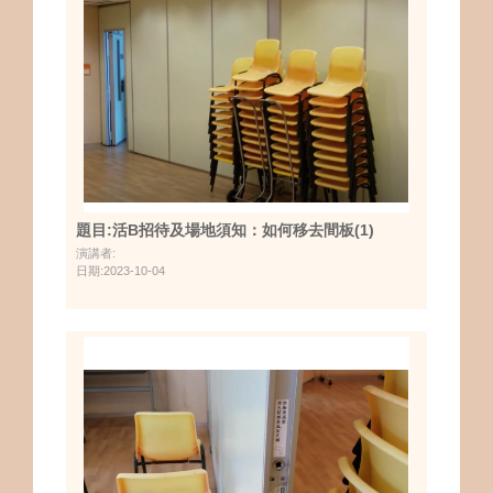
題目:活B招待及場地須知：如何移去間板(1)
演講者:
日期:2023-10-04