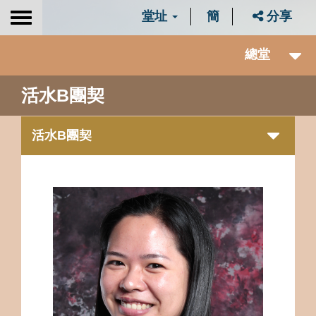
堂址
簡
分享
Toggle
navigation
總堂
活水B團契
活水B團契