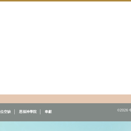
©202
職位空缺
恩福神學院
奉獻