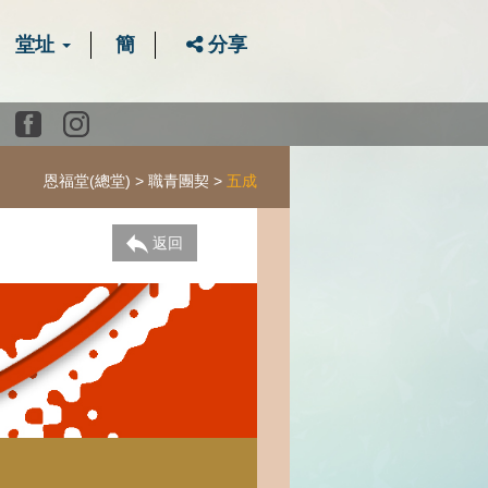
堂址
簡
分享
Youtube
Facebook
instagram
恩福堂(總堂)
職青團契
五成
返回