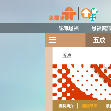
認識恩福
恩福資
五成
五成
團契簡介
團契導師
最