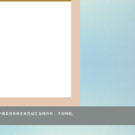
6 中國基督教播道會恩福堂 版權所有， 不得轉載。