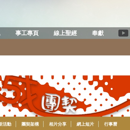
訊
事工專頁
線上聖經
奉獻
新活動
團契架構
相片分享
網上短片
行事曆