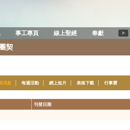
訊
事工專頁
線上聖經
奉獻
團契
契消息
每週活動
網上短片
表格下載
行事曆
刊登日期