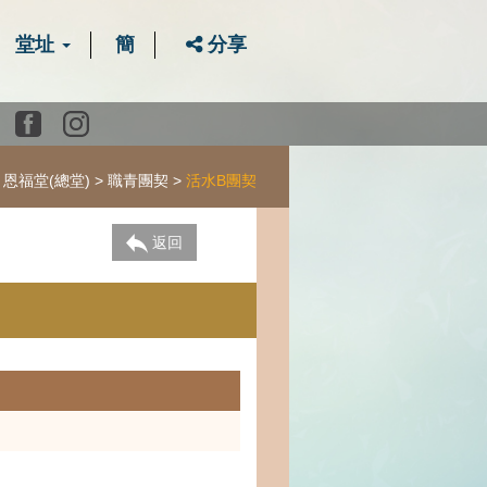
堂址
簡
分享
Youtube
Facebook
instagram
恩福堂(總堂)
職青團契
活水B團契
返回