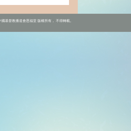
6 中國基督教播道會恩福堂 版權所有， 不得轉載。