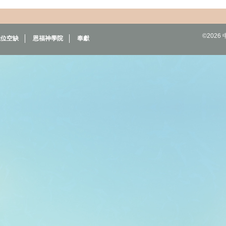
©202
職位空缺
恩福神學院
奉獻