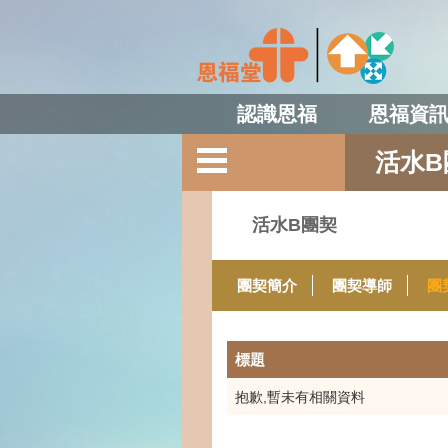
認識恩福
恩福資
活水B
活水B團契
團契簡介
團契導師
團
標題
抱歉,暫未有相關資料