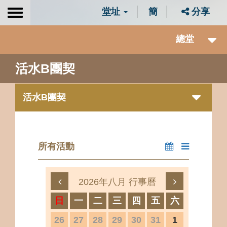
堂址
簡
分享
Toggle
navigation
總堂
活水B團契
活水B團契
所有活動
2026年八月 行事曆
日
一
二
三
四
五
六
26
27
28
29
30
31
1