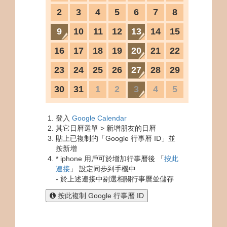
2
3
4
5
6
7
8
9
10
11
12
13
14
15
16
17
18
19
20
21
22
23
24
25
26
27
28
29
30
31
1
2
3
4
5
登入
Google Calendar
其它日曆選單 > 新增朋友的日曆
貼上已複制的「Google 行事曆 ID」並
按新增
* iphone 用戶可於增加行事曆後 「
按此
連接
」 設定同步到手機中
- 於上述連接中剔選相關行事曆並儲存
按此複制 Google 行事曆 ID