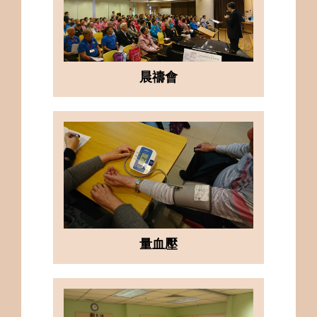
晨禱會
量血壓