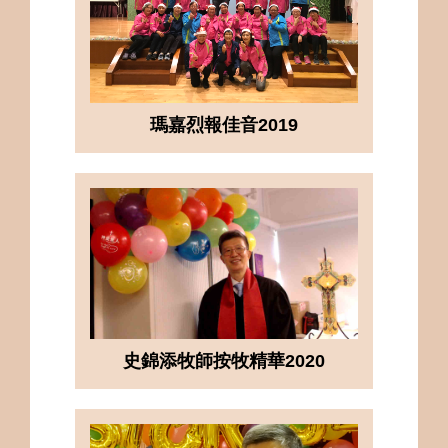
瑪嘉烈報佳音2019
史錦添牧師按牧精華2020