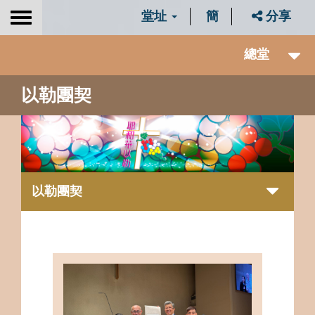
堂址
簡
分享
Toggle
navigation
總堂
以勒團契
以勒團契