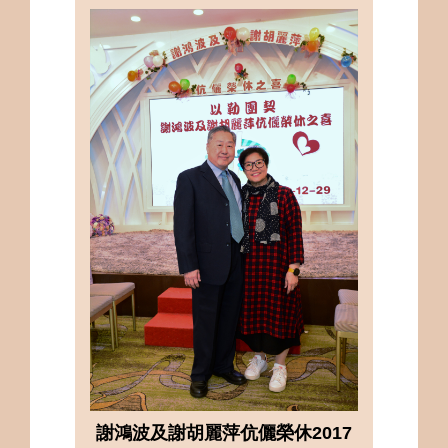
謝鴻波及謝胡麗萍伉儷榮休2017