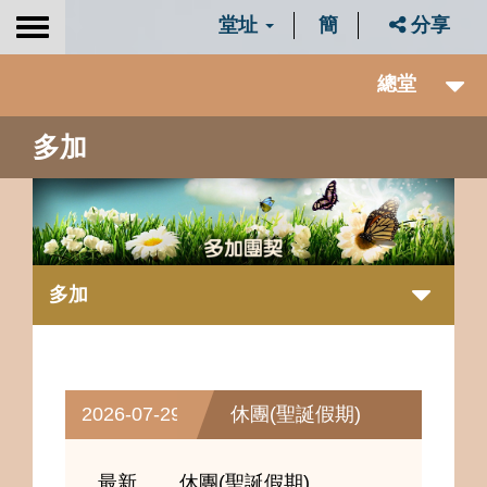
堂址
簡
分享
Toggle
navigation
總堂
多加
多加
2026-07-29
休團(聖誕假期)
最新
休團(聖誕假期)