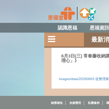
認識恩福
恩福資
最新
6月3日(三) 常春藤收納
理心」》
images/data/20260603 從整
婚禮場地
免責聲明
私隱條例