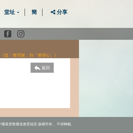
堂址
簡
分享
Youtube
Facebook
instagram
 - 《從「整理家」到「整理心」》
返回
6 中國基督教播道會恩福堂 版權所有， 不得轉載。