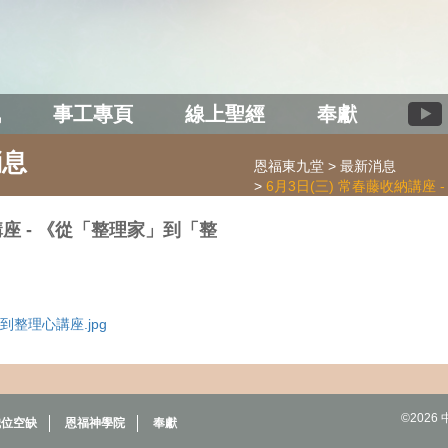
訊
事工專頁
線上聖經
奉獻
消息
恩福東九堂
最新消息
6月3日(三) 常春藤收納講座
講座 - 《從「整理家」到「整
理家到整理心講座.jpg
©202
職位空缺
恩福神學院
奉獻