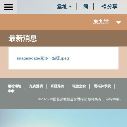
堂址
簡
分享
Toggle
navigation
東九堂
最新消息
images/data/家多一點暖.jpeg
婚禮場地
免責聲明
私隱條例
職位空缺
恩福神學院
奉獻
©2026 中國基督教播道會恩福堂 版權所有， 不得轉載。