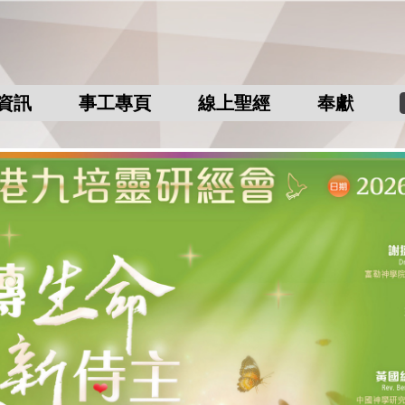
資訊
事工專頁
線上聖經
奉獻