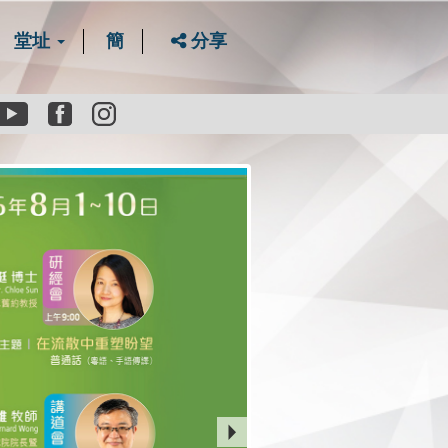
堂址
簡
分享
Youtube
Facebook
instagram