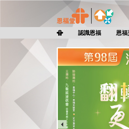
認識恩福
恩福