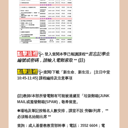
點擊這
裡
若忘記學生
登入查閱本季已報讀課程**
編號或密碼，請輸入電郵索取
(
註)
**
點擊這裡
查閱/下載「
新生命、新生活」 [主日中堂
10:45-11:45] 課程編排及注意事項
(
註
)
教師
/
本部所發電郵有可能被過濾至「垃圾郵箱
(JUNK
MAIL
或濫發郵箱
(SPAM)
，敬希留意。
✽場地及筆記按報名人數安排，課堂不設 旁聽
/
列席，
**
必須報名始能出席
**
查詢：成人基督教教育部幹事；電話：
3552 6604
；電