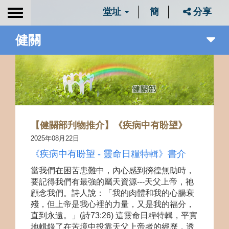
堂址
簡
分享
Toggle
navigation
健關
【健關部刋物推介】《疾病中有盼望》
2025年08月22日
《疾病中有盼望 - 靈命日糧特輯》書介
當我們在困苦患難中，內心感到徬徨無助時，
要記得我們有最強的屬天資源---天父上帝，祂
顧念我們。詩人說：「我的肉體和我的心腸衰
殘，但上帝是我心裡的力量，又是我的福分，
直到永遠。」(詩73:26) 這靈命日糧特輯，平實
地輯錄了在苦境中投靠天父上帝者的經歷，透