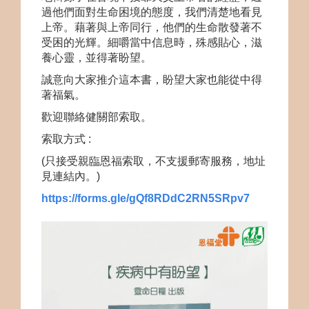
過他們面對生命困境的態度，我們清楚地看見
上帝。藉著與上帝同行，他們的生命散發著不
受困的光輝。細嚼當中信息時，殊感貼心，滋
養心靈，並得著盼望。
誠意向大家推介這本書，盼望大家也能從中得
著福氣。
歡迎聯絡健關部索取。
索取方式 :
(只接受親臨恩福索取，不支援郵寄服務，地址
見連結內。)
https://forms.gle/gQf8RDdC2RN5SRpv7