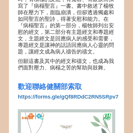
寫了『病榻聖言』一書。書中敘述了楊牧
師在壓力下，面臨崩潰，但卻透過獨處和
如同聖言的聖詩，得著安慰和能力。在
『病榻聖言』的第一部分，楊牧師列出安
慰的經文，第二部分有主題經文和專題經
文，主題經文是回應病人的感受和需要，
專題經文是讓神的話語回應病人心靈的問
題，讓經文成為病人禱告的禱文。
但願這書及其中的經文和禱文，也成為我
們面對壓力、病榻之苦的幫助與鼓舞。
歡迎聯絡健關部索取
https://forms.gle/gQf8RDdC2RN5SRpv7