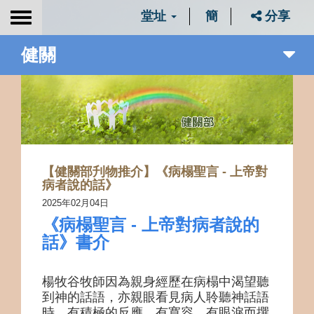
堂址
簡
分享
Toggle
navigation
健關
【健關部刋物推介】《病榻聖言 - 上帝對
病者說的話》
2025年02月04日
《病榻聖言 - 上帝對病者說的
話》書介
楊牧谷牧師因為親身經歷在病榻中渴望聽
到神的話語，亦親眼看見病人聆聽神話語
時，有積極的反應，有寬容、有眼淚而撰