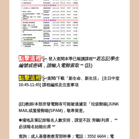
點擊這
裡
若忘記學生
登入查閱本季已報讀課程**
編號或密碼，請輸入電郵索取
(
註)
**
點擊這裡
查閱/下載「
新生命、新生活」 [主日中堂
10:45-11:45] 課程編排及注意事項
(
註
)
教師
/
本部所發電郵有可能被過濾至「垃圾郵箱
(JUNK
MAIL
或濫發郵箱
(SPAM)
，敬希留意。
✽場地及筆記按報名人數安排，課堂不設 旁聽
/
列席，
**
必須報名始能出席
**
查詢：成人基督教教育部幹事；電話：
3552 6604
；電