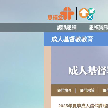
認識恩福
恩福資
成人基督教教育
部門簡介
部門宗旨
部
2025年夏季成人信仰課