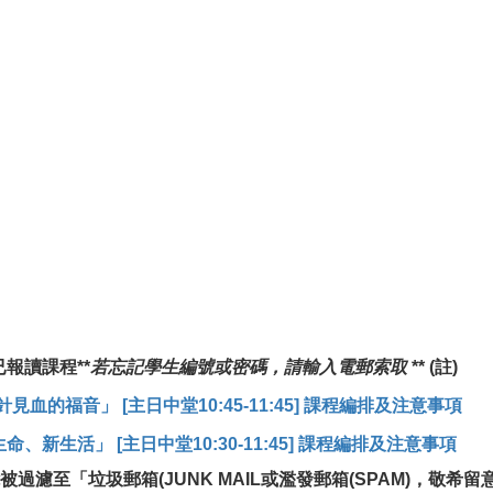
已報讀課程
**
若忘記學生編號或密碼，請輸入電郵索取
**
(
註
)
針見血的福音」
[
主日中堂
10:45-11:45]
課程編排及注意事項
生命、新生活」
[
主日中堂
10:30-11:45]
課程編排及注意事項
被過濾至「垃圾郵箱
(JUNK MAIL
或濫發郵箱
(SPAM)
，敬希留