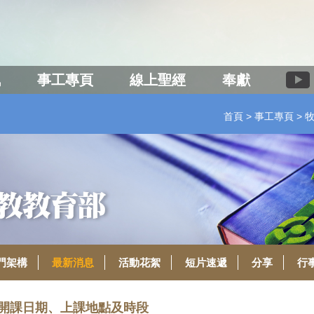
訊
事工專頁
線上聖經
奉獻
首頁
事工專頁
門架構
最新消息
活動花絮
短片速遞
分享
行
程開課日期、上課地點及時段