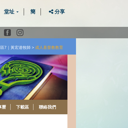
堂址
簡
分享
Youtube
Facebook
instagram
牧區7｜黃宏達牧師
成人基督教教育
事曆
下載區
聯絡我們