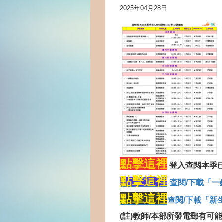
2025年04月28日
點擊這裡
登入查閱本季
點擊這裡
查閱
/
下載「一
點擊這裡
查閱
/
下載「新
(
註
)
教師
/
本部所發電郵有可能