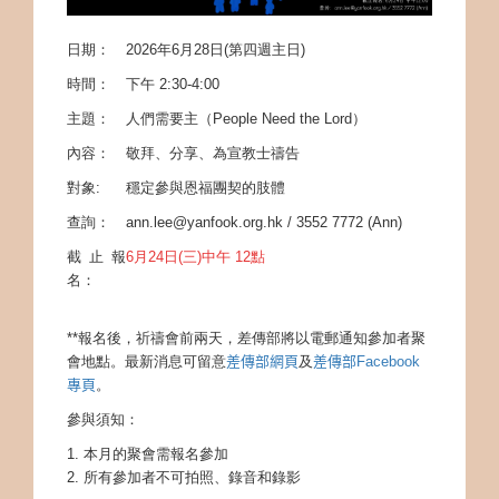
日期：
2026年6月28日(第四週主日)
時間：
下午
2:30-4:00
主題：
人們需要主（People Need the Lord）
內容：
敬拜、
分享
、為宣教士禱告
對象:
穩定參與恩福團契的肢體
查詢：
ann.lee@yanfook.org.hk / 3552 7772 (Ann)
截止報
6月24
日
(
三
)中午 12點
名：
**報名後，祈禱會前兩天，差傳部將以電郵通知參加者聚
會地點。最新消息可留意
差傳部網頁
及
差傳部
Facebook
專頁
。
參與須知：
1. 本月的聚會需報名參加
2. 所有參加者不可拍照、錄音和錄影