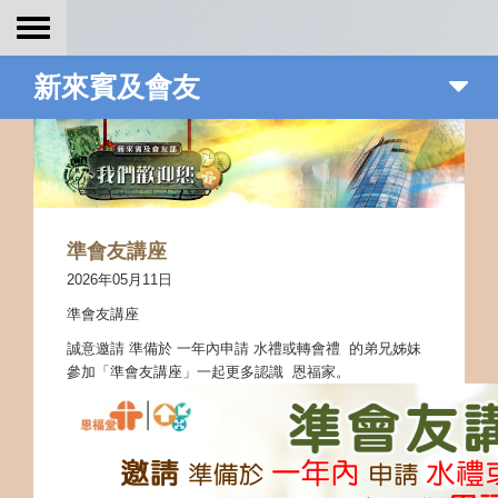
Toggle
navigation
新來賓及會友
準會友講座
2026年05月11日
準會友講座
誠意邀請 準備於 一年內申請 水禮或轉會禮 的弟兄姊妹
參加「準會友講座」一起更多認識 恩福家。