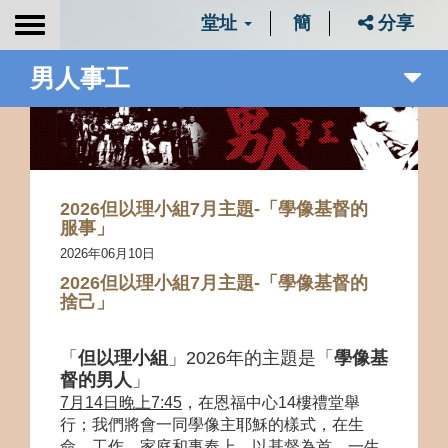
堂址
簡
分享
Toggle
navigation
男人事工
2026但以理小組7月主題-「學像基督的
服事」
2026年06月10日
2026但以理小組7月主題-「學像基督的
捨己」
「
但以理小組
」
2026
年的主題是「
學像基
督的男人
」
7
月
14
日晚上
7:45
，在恩福中心
14
樓禮堂舉
行；我們將會一同學像主耶穌的樣式，在生
命、工作、家庭和事奉上，以基督為首，一生