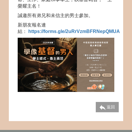
榮耀主名！
誠邀所有弟兄和未信主的男士參加。
新朋友報名連
結：
https://forms.gle/2uRrVzmBFRNepQMUA
返回