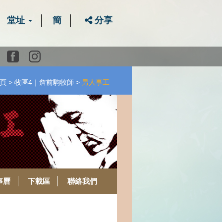
堂址
簡
分享
Youtube
Facebook
instagram
頁
牧區4｜詹前駒牧師
男人事工
事曆
下載區
聯絡我們