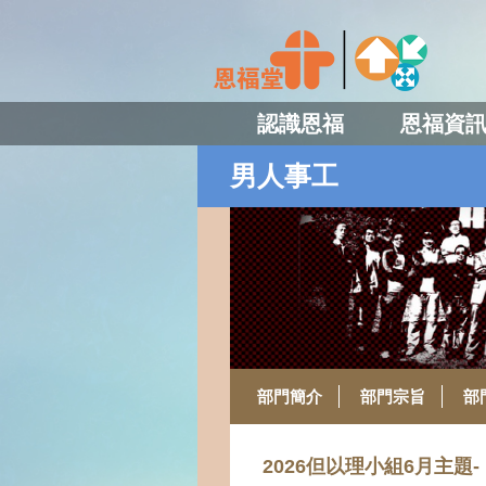
認識恩福
恩福資
男人事工
部門簡介
部門宗旨
部
2026但以理小組6月主題