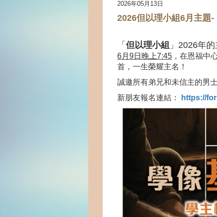
2026年05月13日
2026但以理小組6月主題
「
但以理小組
」
2026
年的
6
月
9
日晚上
7:45
，在恩福中
首，一生榮耀主名！
誠邀所有弟兄和未信主的男
新朋友報名連結：
https://