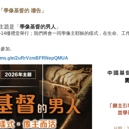
-「學像基督的 禱告」
主題是「
學像基督的男人
」
心
14
樓禮堂舉行；我們將會一同學像主耶穌的樣式，在生命、工
士參加。
forms.gle/2uRrVzmBFRNepQMUA