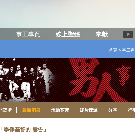
訊
事工專頁
線上聖經
奉獻
首頁
事工專
門架構
最新消息
活動花絮
短片速遞
分享
行
-「學像基督的 禱告」