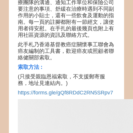
療團隊的溝通、通知工作單位和保險公司
要注意的事項、舒緩在治療時遇到不同副
作用的小貼士，還有一些飲食及運動的指
南。每一頁的註腳都附有一節經文，讓使
用者得安慰。在手扎的最後幾頁也附上有
用社區資源的資訊及聯絡方式。
此手札乃香港基督教癌症關懷事工聯會為
癌友編制的工具書，歡迎癌友或照顧者聯
絡健關部索取。
索取方法 :
(只接受親臨恩福索取，不支援郵寄服
務，地址見連結內。)
https://forms.gle/gQf8RDdC2RN5SRpv7