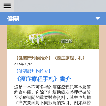
Toggle
navigation
健關
【健關部刋物推介】《癌症療程手札》
2025年06月21日
【健關部刋物推介】
《癌症療程手札》書介
這是一本不可多得的癌症療程記事本及簡
約資料庫。它除了能幫助癌友整理從確診
至治療期間的重要醫療資料，其中也加插
了癌友要面對不同狀況的指引。例如與醫