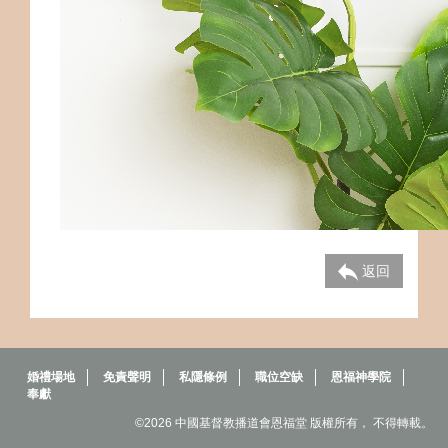
返回
婚禮場地
免責聲明
私隱條例
職位空缺
恩福神學院
奉獻
©2026 中國基督教播道會恩福堂 版權所有， 不得轉載。