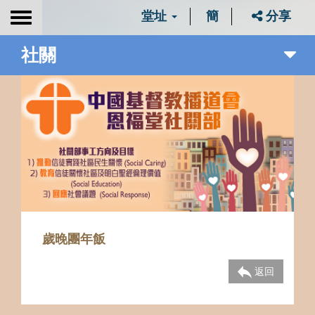
堂址
簡
分享
Toggle
navigation
社關
歲晚團年飯
返回