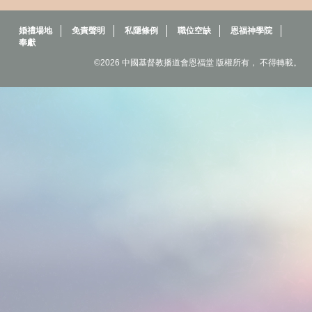
婚禮場地
免責聲明
私隱條例
職位空缺
恩福神學院
奉獻
©2026 中國基督教播道會恩福堂 版權所有， 不得轉載。