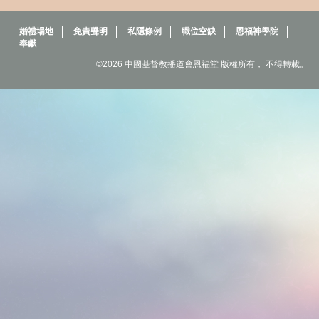
婚禮場地
免責聲明
私隱條例
職位空缺
恩福神學院
奉獻
©2026 中國基督教播道會恩福堂 版權所有， 不得轉載。