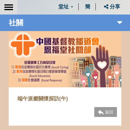
堂址
簡
分享
Toggle
navigation
社關
端午派糉關懷探訪(午)
返回