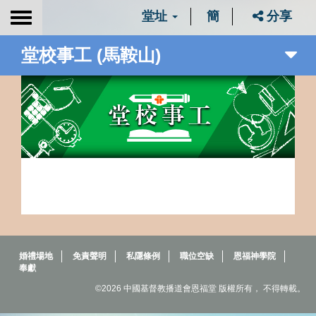
堂址
簡
分享
Toggle
navigation
堂校事工 (馬鞍山)
婚禮場地
免責聲明
私隱條例
職位空缺
恩福神學院
奉獻
©2026 中國基督教播道會恩福堂 版權所有， 不得轉載。