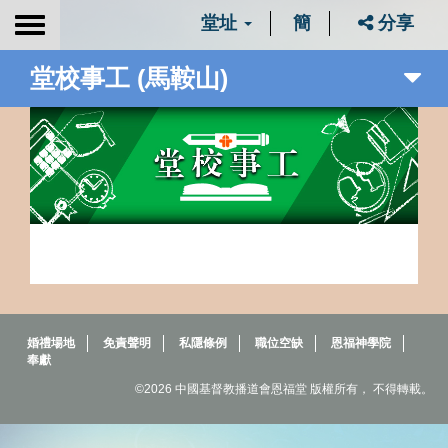
堂址
簡
分享
Toggle
navigation
堂校事工 (馬鞍山)
婚禮場地
免責聲明
私隱條例
職位空缺
恩福神學院
奉獻
©2026 中國基督教播道會恩福堂 版權所有， 不得轉載。