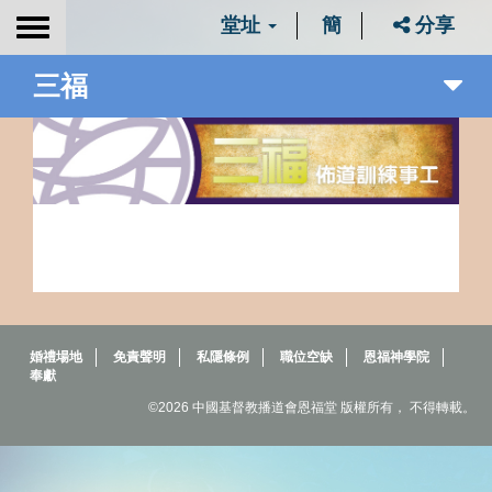
堂址
簡
分享
Toggle
navigation
三福
婚禮場地
免責聲明
私隱條例
職位空缺
恩福神學院
奉獻
©2026 中國基督教播道會恩福堂 版權所有， 不得轉載。