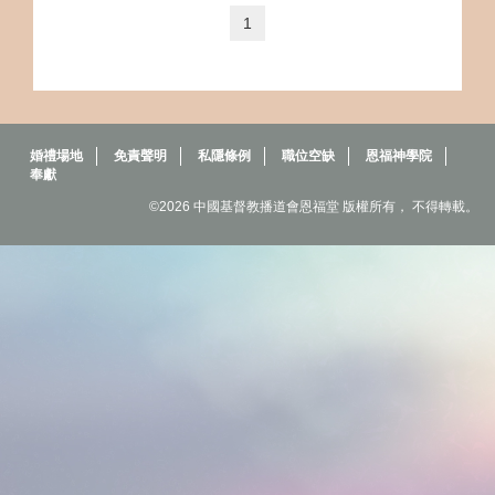
1
婚禮場地
免責聲明
私隱條例
職位空缺
恩福神學院
奉獻
©2026 中國基督教播道會恩福堂 版權所有， 不得轉載。