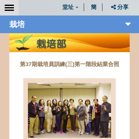
堂址
簡
分享
Toggle
navigation
栽培
第37期栽培員訓練(三)第一階段結業合照